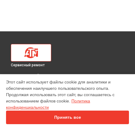
Сервисный ремонт
ВЫБЕРИ СВОЙ ГОРОД
Этот сайт использует файлы cookie для аналитики и
Замена электронных компонентов тепловизионного
обеспечения наилучшего пользовательского опыта.
прицела Mars LT 320 5-10x50 ATN в
Краснодаре
Продолжая использовать этот сайт, вы соглашаетесь с
Замена электронных компонентов тепловизионного
использованием файлов cookie.
Политика
прицела Mars LT 320 5-10x50 ATN в
Ростове-на-Дону
конфиденциальности
Замена электронных компонентов тепловизионного
прицела Mars LT 320 5-10x50 ATN в
Нижнем Новгороде
Принять все
Замена электронных компонентов тепловизионного
прицела Mars LT 320 5-10x50 ATN в
Новосибирске
Замена электронных компонентов тепловизионного