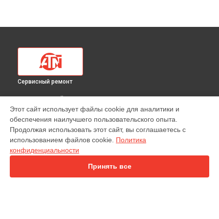
Сервисный ремонт
ВЫБЕРИ СВОЙ ГОРОД
Этот сайт использует файлы cookie для аналитики и
Чистка оптической системы тепловизионного прицела
обеспечения наилучшего пользовательского опыта.
Mars LT 160 3-6x19 ATN в
Краснодаре
Продолжая использовать этот сайт, вы соглашаетесь с
Чистка оптической системы тепловизионного прицела
использованием файлов cookie.
Политика
Mars LT 160 3-6x19 ATN в
Ростове-на-Дону
конфиденциальности
Чистка оптической системы тепловизионного прицела
Mars LT 160 3-6x19 ATN в
Нижнем Новгороде
Принять все
Чистка оптической системы тепловизионного прицела
Mars LT 160 3-6x19 ATN в
Новосибирске
Чистка оптической системы тепловизионного прицела
Mars LT 160 3-6x19 ATN в
Челябинске
Чистка оптической системы тепловизионного прицела