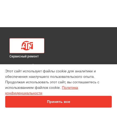
Сервисный ремонт
ВЫБЕРИ СВОЙ ГОРОД
Этот сайт использует файлы cookie для аналитики и
Замена электронных компонентов тепловизионного
обеспечения наилучшего пользовательского опыта.
прицела Mars-HD 384 4,5-18X ATN в
Краснодаре
Продолжая использовать этот сайт, вы соглашаетесь с
Замена электронных компонентов тепловизионного
использованием файлов cookie.
Политика
прицела Mars-HD 384 4,5-18X ATN в
Ростове-на-Дону
конфиденциальности
Замена электронных компонентов тепловизионного
прицела Mars-HD 384 4,5-18X ATN в
Нижнем Новгороде
Принять все
Замена электронных компонентов тепловизионного
прицела Mars-HD 384 4,5-18X ATN в
Новосибирске
Замена электронных компонентов тепловизионного