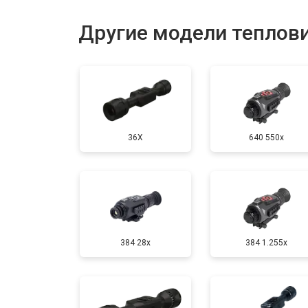
Замена разъемов
Другие модели теплов
Замена дисплея (экрана)
Ремонт или замена детектора
36X
640 550x
384 28x
384 1.255х