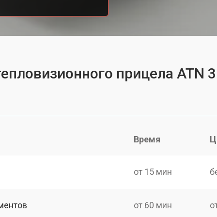
тепловизионного прицела ATN 3
Время
Ц
от 15 мин
б
ментов
от 60 мин
о