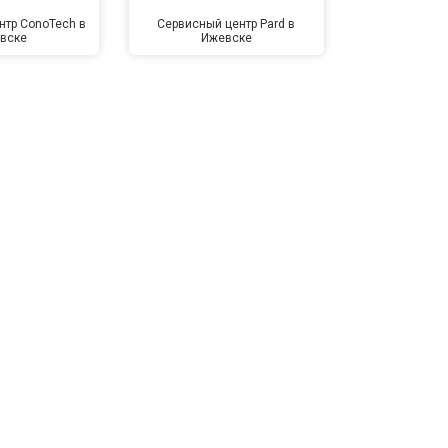
нтр ConoTech в
Сервисный центр Pard в
Сервисный ц
вске
Ижевске
Иже