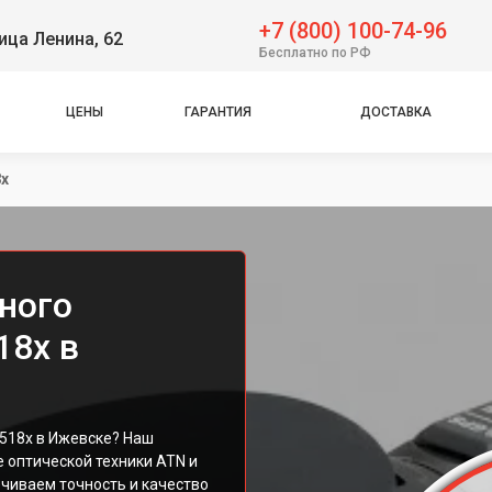
+7 (800) 100-74-96
ица Ленина, 62
Бесплатно по РФ
ЦЕНЫ
ГАРАНТИЯ
ДОСТАВКА
8x
ного
18x в
.518x в Ижевске? Наш
 оптической техники ATN и
чиваем точность и качество