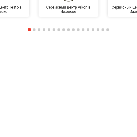
ентр Testo в
Сервисный центр Arkon в
Сервисный це
вске
Ижевске
Иже