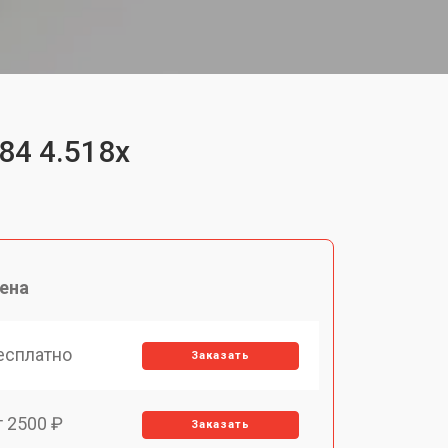
84 4.518x
ена
есплатно
Заказать
т 2500 ₽
Заказать