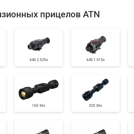
от 90 мин
о
изионных прицелов ATN
от 100 мин
о
от 60 мин
о
640 2.525x
640 1.515x
160 36x
320 36x