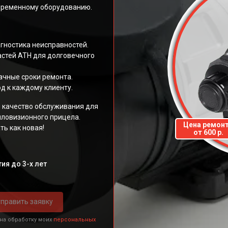
овременному оборудованию.
агностика неисправностей.
стей АТН для долговечного
ачные сроки ремонта.
д к каждому клиенту.
 качество обслуживания для
пловизионного прицела.
Цена ремон
ть как новая!
от 600 р.
ия до 3-х лет
править заявку
 на обработку моих
персональных