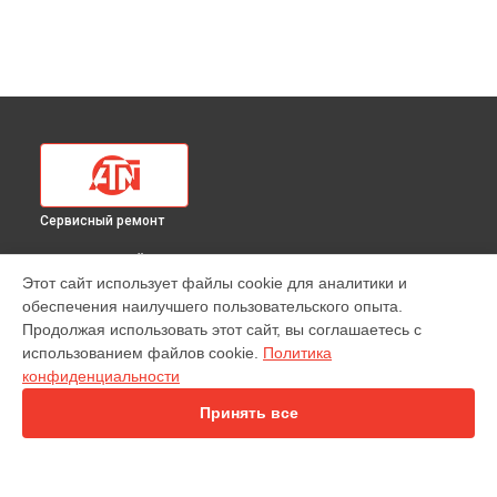
Сервисный ремонт
ВЫБЕРИ СВОЙ ГОРОД
Этот сайт использует файлы cookie для аналитики и
Ремонт тепловизионного прицела 384 1.255х ATN в
обеспечения наилучшего пользовательского опыта.
Краснодаре
Продолжая использовать этот сайт, вы соглашаетесь с
Ремонт тепловизионного прицела 384 1.255х ATN в
использованием файлов cookie.
Политика
Ростове-на-Дону
конфиденциальности
Ремонт тепловизионного прицела 384 1.255х ATN в
Нижнем
Новгороде
Принять все
Ремонт тепловизионного прицела 384 1.255х ATN в
Новосибирске
Ремонт тепловизионного прицела 384 1.255х ATN в
Челябинске