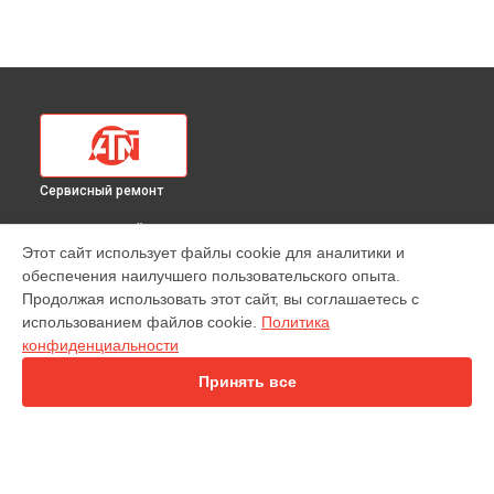
Сервисный ремонт
ВЫБЕРИ СВОЙ ГОРОД
Этот сайт использует файлы cookie для аналитики и
Замена линз тепловизионного прицела 320 510x ATN в
обеспечения наилучшего пользовательского опыта.
Краснодаре
Продолжая использовать этот сайт, вы соглашаетесь с
Замена линз тепловизионного прицела 320 510x ATN в
использованием файлов cookie.
Политика
Ростове-на-Дону
конфиденциальности
Замена линз тепловизионного прицела 320 510x ATN в
Нижнем Новгороде
Принять все
Замена линз тепловизионного прицела 320 510x ATN в
Новосибирске
Замена линз тепловизионного прицела 320 510x ATN в
Челябинске
Замена линз тепловизионного прицела 320 510x ATN в