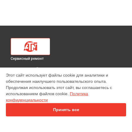
Сервисный ремонт
ВЫБЕРИ СВОЙ ГОРОД
Этот сайт использует файлы cookie для аналитики и
Ремонт тепловизионного прицела 320 36x ATN в
обеспечения наилучшего пользовательского опыта.
Краснодаре
Продолжая использовать этот сайт, вы соглашаетесь с
Ремонт тепловизионного прицела 320 36x ATN в
Ростове-
использованием файлов cookie.
Политика
на-Дону
конфиденциальности
Ремонт тепловизионного прицела 320 36x ATN в
Нижнем
Новгороде
Принять все
Ремонт тепловизионного прицела 320 36x ATN в
Новосибирске
Ремонт тепловизионного прицела 320 36x ATN в
Челябинске