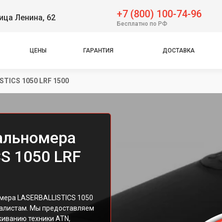
+7 (800) 100-74-96
ица Ленина, 62
Бесплатно по РФ
ЦЕНЫ
ГАРАНТИЯ
ДОСТАВКА
STICS 1050 LRF 1500
альномера
S 1050 LRF
омера LASERBALLISTICS 1050
иалистам. Мы предоставляем
живанию техники ATN,