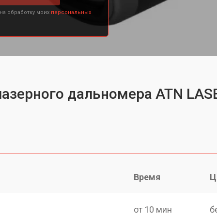
 на обработку моих
персональных
лазерного дальномера ATN LAS
Время
Ц
от 10 мин
б