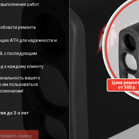
 выполнения работ.
 области ремонта
щих АТН для надежности и
й, с последующим
д к каждому клиенту.
ональность вашего
Цена ремон
о им пользоваться.
от 500 р.
ссионалам!
ия до 3-х лет
править заявку