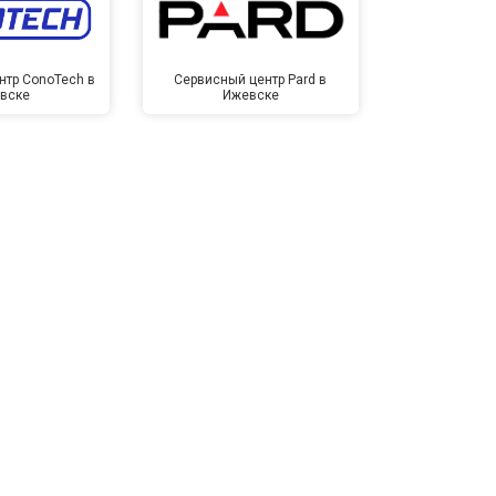
нтр ConoTech в
Сервисный центр Pard в
Сервисный ц
вске
Ижевске
Иже