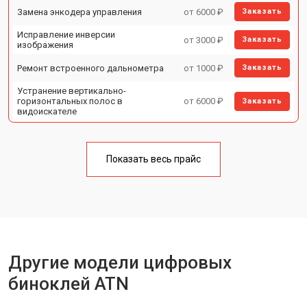
Замена энкодера управления
от 6000 ₽
Заказать
Исправление инверсии
от 3000 ₽
Заказать
изображения
Ремонт встроенного дальнометра
от 1000 ₽
Заказать
Устранение вертикально-
горизонтальных полос в
от 6000 ₽
Заказать
видоискателе
Чистка бинокля
от 1000 ₽
Заказать
Показать весь прайс
Юстировка бинокля
от 2000 ₽
Заказать
Замена объективов с улучшением
от 1500 ₽
Заказать
характеристик
Замена шим контроллера
от 1200 ₽
Заказать
Замена микросхемы усилителя
от 1400 ₽
Заказать
Другие модели цифровых
Замена матрицы
от 1500 ₽
Заказать
биноклей ATN
Ремонт цепи питания
от 1500 ₽
Заказать