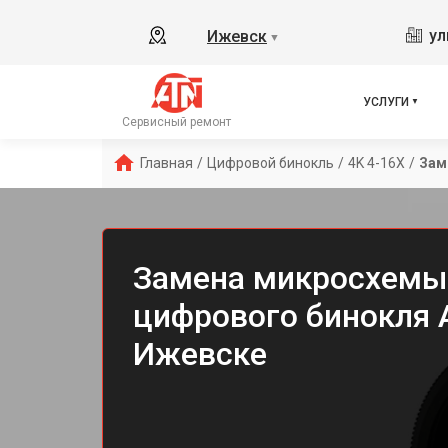
ул
Ижевск
▼
УСЛУГИ
Сервисный ремонт
Главная
/
Цифровой бинокль
/
4K 4-16X
/
Зам
Замена микросхемы
цифрового бинокля A
Ижевске