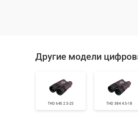
Замена линзы видоискателя
Замена энкодера управления
Исправление инверсии изображен
Другие модели цифров
Ремонт встроенного дальнометра
Устранение вертикально-горизонта
THD 640 2.5-25
THD 384 4.5-18
Чистка бинокля
Юстировка бинокля