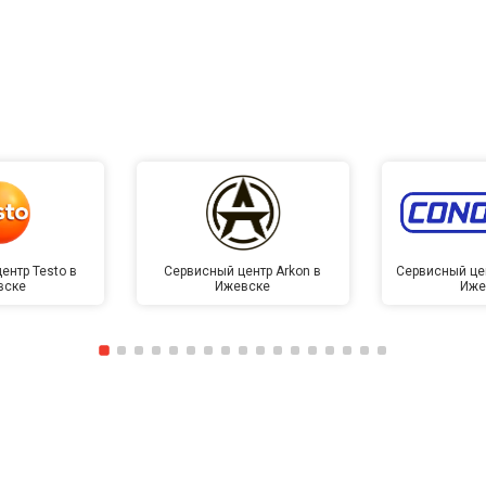
от 50 мин
о
от 40 мин
о
от 130 мин
о
от 40 мин
о
ентр Testo в
Сервисный центр Arkon в
Сервисный це
вске
Ижевске
Иже
овление)
от 60 мин
о
лаги
от 40 мин
о
от 60 мин
о