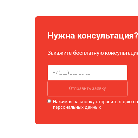
Замена объективов с улучшением 
Нужна консультация
Замена шим контроллера
Закажите бесплатную консультацию
Замена матрицы
Ремонт цепи питания
Отправить заявку
Замена модуля Wi-Fi
Нажимая на кнопку отправить я даю св
персональных данных.
Замена USB порта