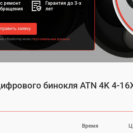
с ремонт
Гарантия до 3-х
обращения
лет
править заявку
 на обработку моих
персональных данных.
цифрового бинокля ATN 4K 4-16
Время
Ц