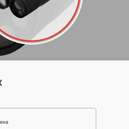
X
ена