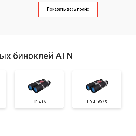
от 80 мин
о
Показать весь прайс
от 90 мин
о
ия
от 90 мин
о
ых биноклей ATN
от 40 мин
о
льных полос в видоискателе
от 150 мин
о
HD 4-16
HD 4-16X65
от 40 мин
о
от 70 мин
о