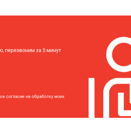
характеристик
от 50 мин
о
?
от 50 мин
о
, перезвоним за 5 минут
от 60 мин
о
от 50 мин
о
от 60 мин
о
ое согласие на обработку моих
от 40 мин
о